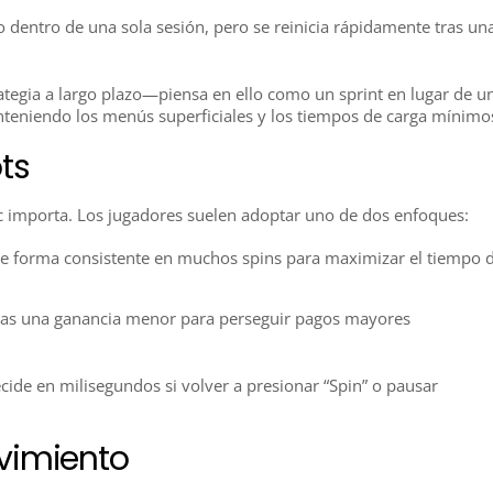
dentro de una sola sesión, pero se reinicia rápidamente tras un
rategia a largo plazo—piensa en ello como un sprint en lugar de u
nteniendo los menús superficiales y los tiempos de carga mínimo
ts
ic importa. Los jugadores suelen adoptar uno de dos enfoques:
 forma consistente en muchos spins para maximizar el tiempo 
ras una ganancia menor para perseguir pagos mayores
ecide en milisegundos si volver a presionar “Spin” o pausar
vimiento