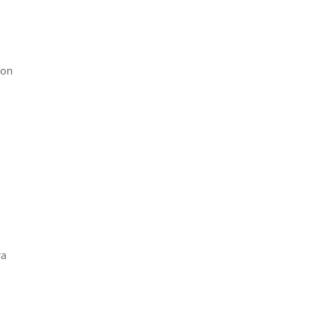
con
ra