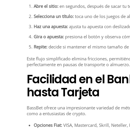
Abre el sitio:
en segundos, después de sacar tu te
Selecciona un título:
toca uno de los juegos de a
Haz una apuesta:
ajusta tu apuesta con deslizado
Gira o apuesta:
presiona el botón y observa cóm
Repite:
decide si mantener el mismo tamaño de a
Este flujo simplificado elimina fricciones, permiti
perfectamente en pausas de transporte o almuerzo.
Facilidad en el Ba
hasta Tarjeta
BassBet ofrece una impresionante variedad de métod
como a entusiastas de crypto.
Opciones Fiat:
VISA, Mastercard, Skrill, Neteller,