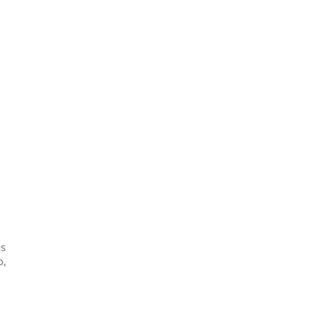
as
o,