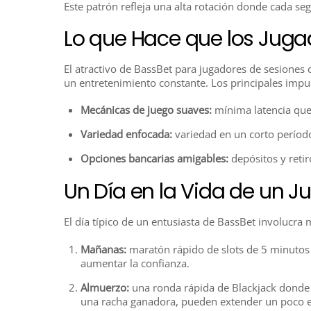
Este patrón refleja una alta rotación donde cada s
Lo que Hace que los Juga
El atractivo de BassBet para jugadores de sesiones 
un entretenimiento constante. Los principales impu
Mecánicas de juego suaves:
mínima latencia que 
Variedad enfocada:
variedad en un corto período
Opciones bancarias amigables:
depósitos y retiro
Un Día en la Vida de un 
El día típico de un entusiasta de BassBet involucra 
Mañanas:
maratón rápido de slots de 5 minutos
aumentar la confianza.
Almuerzo:
una ronda rápida de Blackjack donde 
una racha ganadora, pueden extender un poco el