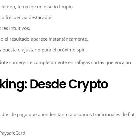
léfono, te recibe un diseño limpio.
lta frecuencia destacados.
res intuitivos.
o el resultado aparece instantáneamente.
puesta o ajustarlo para el próximo spin.
éndote sumergirte completamente en ráfagas cortas que encajan
nking: Desde Crypto
os de pago que atienden tanto a usuarios tradicionales de fiat
 PaysafeCard.