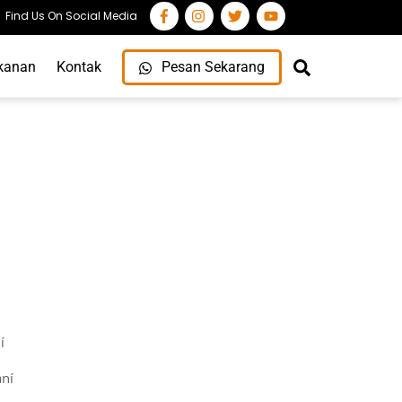
Find Us On Social Media
Search
kanan
Kontak
Pesan Sekarang
í
ání