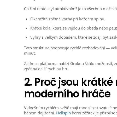
Co činí tento styl atraktivním? Je to všechno o oče
Okamžitá zpětná vazba při každém spinu.
Krátké kola, která se vejdou do oběda nebo pau
Výhry s velkým dopadem, které se zdají být za
Tato struktura podporuje rychlé rozhodování — vel
minut.
Zatímco platforma nabízí širokou škálu možností, zd
zpět na další rychlou hru.
2. Proč jsou krátké 
moderního hráče
V dnešním rychlém světě mají mnozí cestovatelé ne
během dojíždění.
Hellspin
herní zážitek je přizpůs