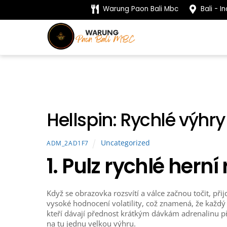
Skip
Warung Paon Bali Mbc
Bali - I
to
content
Hellspin: Rychlé výhr
Uncategorized
ADM_2AD1F7
1. Pulz rychlé herní
Když se obrazovka rozsvítí a válce začnou točit, při
vysoké hodnocení volatility, což znamená, že každý
kteří dávají přednost krátkým dávkám adrenalinu p
na tu jednu velkou výhru.