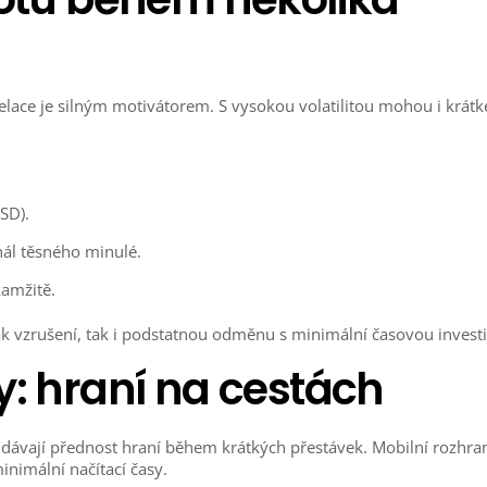
elace je silným motivátorem. S vysokou volatilitou mohou i krátk
SD).
gnál těsného minulé.
kamžitě.
jak vzrušení, tak i podstatnou odměnu s minimální časovou investi
y: hraní na cestách
ří dávají přednost hraní během krátkých přestávek. Mobilní rozhra
inimální načítací časy.