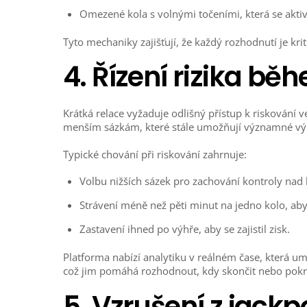
Omezené kola s volnými točeními, která se aktivu
Tyto mechaniky zajišťují, že každý rozhodnutí je kri
4. Řízení rizika b
Krátká relace vyžaduje odlišný přístup k riskování
menším sázkám, které stále umožňují významné výp
Typické chování při riskování zahrnuje:
Volbu nižších sázek pro zachování kontroly nad 
Strávení méně než pěti minut na jedno kolo, aby
Zastavení ihned po výhře, aby se zajistil zisk.
Platforma nabízí analytiku v reálném čase, která u
což jim pomáhá rozhodnout, kdy skončit nebo pokr
5. Vzrušení z jack