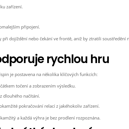
ku zařízení.
pomalejším připojení.
ři dojíždění nebo čekání ve frontě, aniž by ztratili soustředění 
odporuje rychlou hru
spin je postavena na několika klíčových funkcích:
ačátkem točení a zobrazením výsledku.
z dlouhého načítání.
amžité pokračování relací z jakéhokoliv zařízení.
okamžitý a každá výhra je bez prodlení rozpoznána.