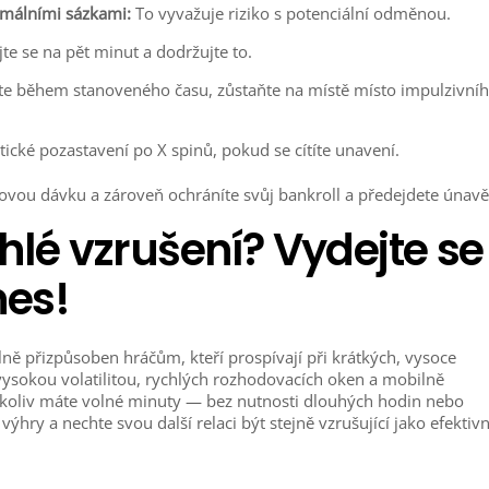
imálními sázkami:
To vyvažuje riziko s potenciální odměnou.
te se na pět minut a dodržujte to.
e během stanoveného času, zůstaňte na místě místo impulzivní
cké pozastavení po X spinů, pokud se cítíte unavení.
vou dávku a zároveň ochráníte svůj bankroll a předejdete únavě
chlé vzrušení? Vydejte se
nes!
álně přizpůsoben hráčům, kteří prospívají při krátkých, vysoce
 vysokou volatilitou, rychlých rozhodovacích oken a mobilně
dykoliv máte volné minuty — bez nutnosti dlouhých hodin nebo
ýhry a nechte svou další relaci být stejně vzrušující jako efektivn