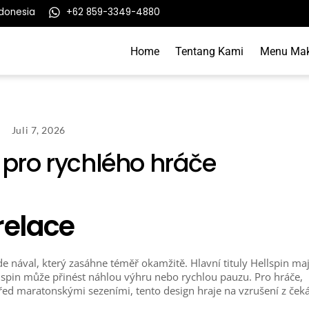
ndonesia
+62 859-3349-4880
Home
Tentang Kami
Menu Ma
Juli 7, 2026
y pro rychlého hráče
 relace
jde nával, který zasáhne téměř okamžitě. Hlavní tituly Hellspin maj
 spin může přinést náhlou výhru nebo rychlou pauzu. Pro hráče,
řed maratonskými sezeními, tento design hraje na vzrušení z ček