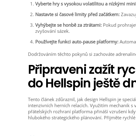
Vyberte hry s vysokou volatilitou a nízkými min
Nastavte si časové limity před začátkem:
Zavazuj
Vyhýbejte se honbě za ztrátami:
Pokud prohrajet
zvyšování sázek.
Používejte funkci auto‑pause platformy:
Automati
Dodržováním těchto pokynů si zachováte adrenalino
Připraveni zažít ry
do Hellspin ještě d
Tento článek zdůraznil, jak design Hellspin je speci
intenzivních herních relacích. Využitím mechanik s
přátelských rozhraní platforma přináší vzrušení k
hlubokého strategického plánování. Přijměte rychlé v