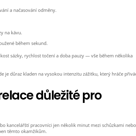
kávání a načasování odměny.
zy na kávu.
sloužené během sekund.
ikost sázky, rychlost točení a doba pauzy — vše během několika
e je důraz kladen na vysokou intenzitu zážitku, který hráče přivá
relace důležité pro
bo kancelářští pracovníci jen několik minut mezi schůzkami nebo
oben těmto okamžikům.