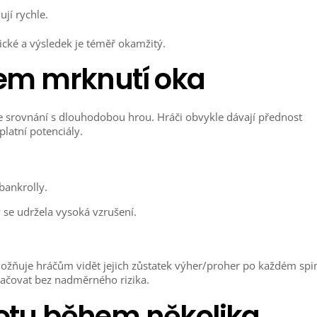
jí rychle.
tické a výsledek je téměř okamžitý.
ěhem mrknutí oka
 ve srovnání s dlouhodobou hrou. Hráči obvykle dávají přednost
latní potenciály.
bankrolly.
 se udržela vysoká vzrušení.
možňuje hráčům vidět jejich zůstatek výher/proher po každém spi
ačovat bez nadměrného rizika.
potu během několika