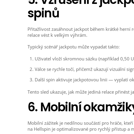
spinů
Přitažlivost zasáhnout jackpot během krátké herní r
relace vést k velkým výhrám.
Typický scénář jackpotu může vypadat takto:
Uživatel vloží skromnou sázku (například 0,50 U
Válce se rychle točí, přičemž ukazují vizuální si
Další spin aktivuje jackpotovou linii — vyplatí o
Tento sled ukazuje, jak může jediná relace přinést 
6. Mobilní okamžik
Mobilní zážitek je nedílnou součástí pro hráče, kte
na Hellspin je optimalizované pro rychlý přístup a m