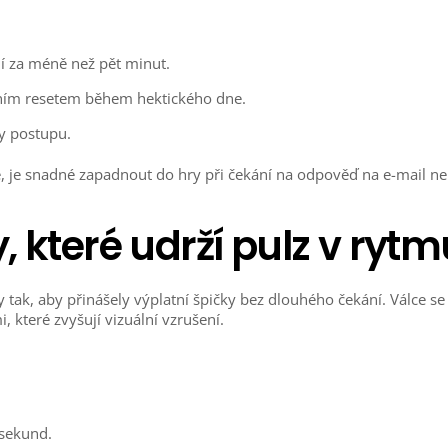
í za méně než pět minut.
ním resetem během hektického dne.
ty postupu.
, je snadné zapadnout do hry při čekání na odpověď na e-mail n
 které udrží pulz v rytm
y tak, aby přinášely výplatní špičky bez dlouhého čekání. Válce se
, které zvyšují vizuální vzrušení.
 sekund.