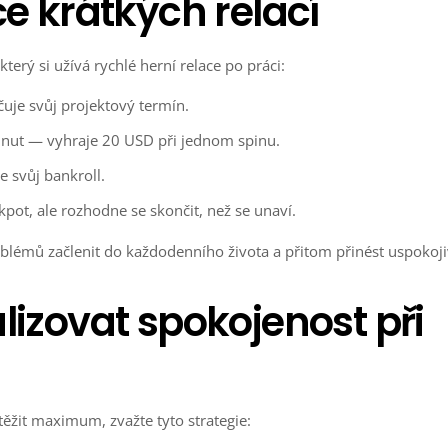
če krátkých relací
který si užívá rychlé herní relace po práci:
uje svůj projektový termín.
minut — vyhraje 20 USD při jednom spinu.
 svůj bankroll.
kpot, ale rozhodne se skončit, než se unaví.
roblémů začlenit do každodenního života a přitom přinést uspokoj
lizovat spokojenost při
těžit maximum, zvažte tyto strategie: