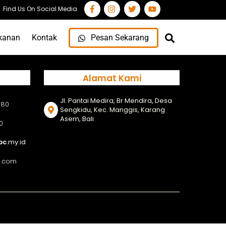
Find Us On Social Media
Search
kanan
Kontak
Pesan Sekarang
Alamat Kami
Jl. Pantai Medira, Br Mendira, Desa
880
Sengkidu, Kec. Manggis, Karang
Asem, Bali
0
bc
.my.id
l.com