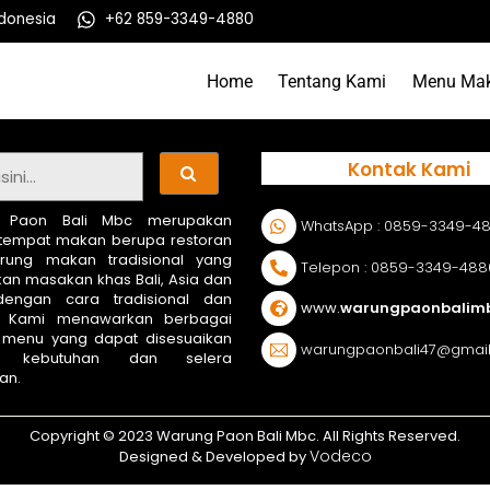
ndonesia
+62 859-3349-4880
Home
Tentang Kami
Menu Ma
Kontak Kami
 Paon Bali Mbc merupakan
WhatsApp : 0859-3349-4
tempat makan berupa restoran
rung makan tradisional yang
Telepon : 0859-3349-488
an masakan khas Bali, Asia dan
dengan cara tradisional dan
www.
warungpaonbalim
k. Kami menawarkan berbagai
menu yang dapat disesuaikan
warungpaonbali47@gmai
n kebutuhan dan selera
an.
Copyright © 2023 Warung Paon Bali Mbc. All Rights Reserved.
Vodeco
Designed & Developed by