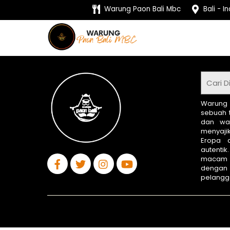
Skip
Warung Paon Bali Mbc
Bali - I
to
content
Warung
sebuah 
dan wa
menyajik
Eropa 
autenti
macam 
denga
pelangg