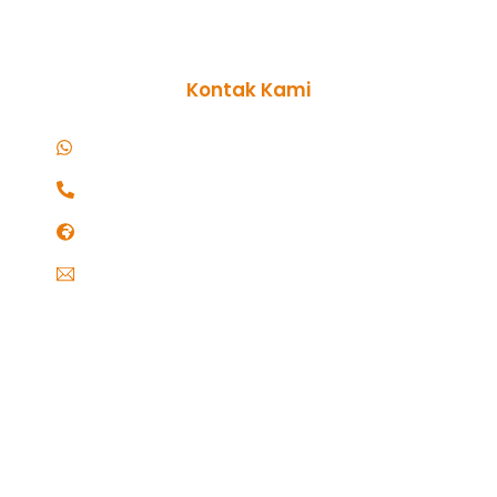
Kontak Kami
t
WhatsApp : 0859-3349-4880
l
a
Telepon : 0859-3349-4880
i
t
www.
warungpaonbalimbc
.my.id
.
warungpaonbali47@gmail.com