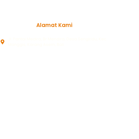
Alamat Kami
Jl. Pantai Medira, Br Mendira, Desa Sengkidu, Kec.
Manggis, Karang Asem, Bali