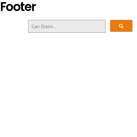
Footer
Warung Paon Bali Mbc merupakan sebuah tempa
makan berupa restoran dan warung makan tradisiona
yang menyajikan masakan khas Bali, Asia dan Erop
dengan cara tradisional dan autentik. Kam
menawarkan berbagai macam menu yang dapa
disesuaikan dengan kebutuhan dan selera pelanggan