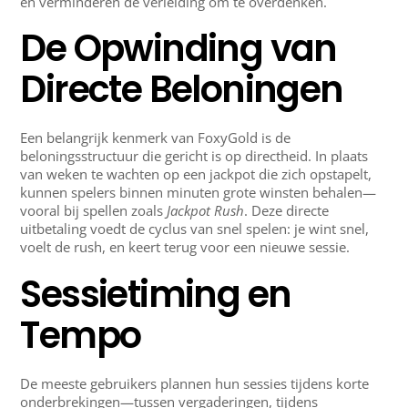
en verminderen de verleiding om te overdenken.
De Opwinding van
Directe Beloningen
Een belangrijk kenmerk van FoxyGold is de
beloningsstructuur die gericht is op directheid. In plaats
van weken te wachten op een jackpot die zich opstapelt,
kunnen spelers binnen minuten grote winsten behalen—
vooral bij spellen zoals
Jackpot Rush
. Deze directe
uitbetaling voedt de cyclus van snel spelen: je wint snel,
voelt de rush, en keert terug voor een nieuwe sessie.
Sessietiming en
Tempo
De meeste gebruikers plannen hun sessies tijdens korte
onderbrekingen—tussen vergaderingen, tijdens