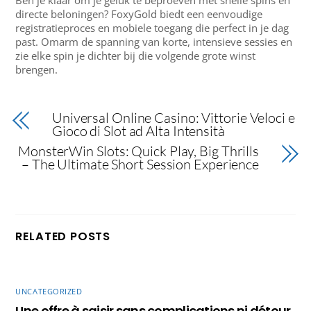
Ben je klaar om je geluk te beproeven met snelle spins en
directe beloningen? FoxyGold biedt een eenvoudige
registratieproces en mobiele toegang die perfect in je dag
past. Omarm de spanning van korte, intensieve sessies en
zie elke spin je dichter bij die volgende grote winst
brengen.
Universal Online Casino: Vittorie Veloci e
Gioco di Slot ad Alta Intensità
MonsterWin Slots: Quick Play, Big Thrills
– The Ultimate Short Session Experience
RELATED POSTS
UNCATEGORIZED
Une offre à saisir sans complications ni détour