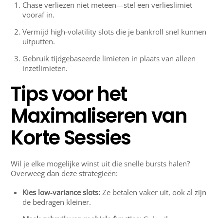
Chase verliezen niet meteen—stel een verlieslimiet
vooraf in.
Vermijd high‑volatility slots die je bankroll snel kunnen
uitputten.
Gebruik tijdgebaseerde limieten in plaats van alleen
inzetlimieten.
Tips voor het
Maximaliseren van
Korte Sessies
Wil je elke mogelijke winst uit die snelle bursts halen?
Overweeg dan deze strategieën:
Kies low‑variance slots:
Ze betalen vaker uit, ook al zijn
de bedragen kleiner.