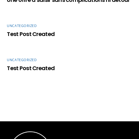
UNCATEGORIZED
Test Post Created
UNCATEGORIZED
Test Post Created