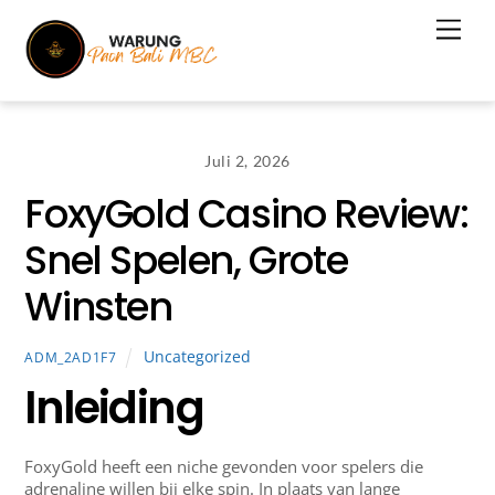
Skip
Men
to
content
Juli 2, 2026
FoxyGold Casino Review:
Snel Spelen, Grote
Winsten
Uncategorized
ADM_2AD1F7
Inleiding
FoxyGold heeft een niche gevonden voor spelers die
adrenaline willen bij elke spin. In plaats van lange