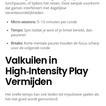
lunchpauzes, of tijdens het reizen. Deze aanpak voorkomt
dat gamen interfereert met dagelijkse
verantwoordelijkheden.
Micro‑sessions:
5–10 minuten per ronde
Tempo:
Spin totdat je wint of je limiet bereikt, dan
pauzeren
Breaks:
Korte mentale pauzes houden de focus scherp
voor de volgende ronde
Valkuilen in
High‑Intensity Play
Vermijden
Het snelle tempo kan ook leiden tot impulsieve spelen als
het niet goed wordt gemonitord.