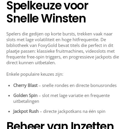
Spelkeuze voor
Snelle Winsten
Spelers die gedijen op korte bursts, trekken vaak naar
slots met lage volatiliteit en hoge hitfrequentie. De
bibliotheek van FoxyGold bevat titels die perfect in dit
plaatje passen: klassieke fruitmachines, videoslots met
frequente free‑spin triggers, en progressieve jackpots die
direct kunnen uitbetalen.
Enkele populaire keuzes zijn:
Cherry Blast
– snelle rondes en directe bonusrondes
Golden Spin
– slot met lage variatie en frequente
uitbetalingen
Jackpot Rush
– directe jackpotkans na één spin
Beheer van Inzetten