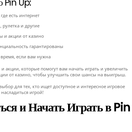
 Pin Up:
 где есть интернет
 рулетка и другие
ы и акции от казино
енциальность гарантированы
 время, если вам нужна
 и акции, которые помогут вам начать играть и увеличить
кции от казино, чтобы улучшить свои шансы на выигрыш.
выбор для тех, кто ищет доступное и интересное игровое
 насладиться игрой!
ься и Начать Играть в Pin