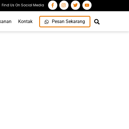
Find Us On Social Media
Search
kanan
Kontak
Pesan Sekarang