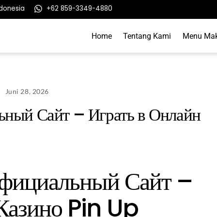
ndonesia
+62 859-3349-4880
Home
Tentang Kami
Menu Ma
Juni 28, 2026
ный Сайт – Играть в Онлайн
фициальный Сайт –
Казино Pin Up