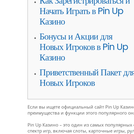
Как Зарегистрироваться и
Начать Играть в Pin Up
Казино
Бонусы и Акции для
Новых Игроков в Pin Up
Казино
Приветственный Пакет дл
Новых Игроков
Если вы ищете официальный сайт Pin Up Казино
преимущества и функции этого популярного он
Pin Up Казино – это один из самых популярных
спектр игр, включая слоты, карточные игры, р