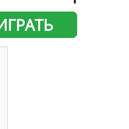
 ИГРАТЬ