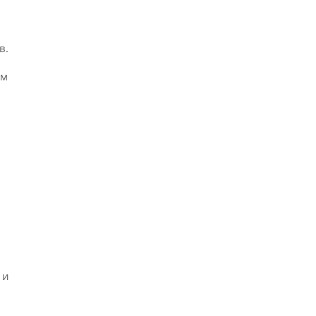
в.
ам
 и