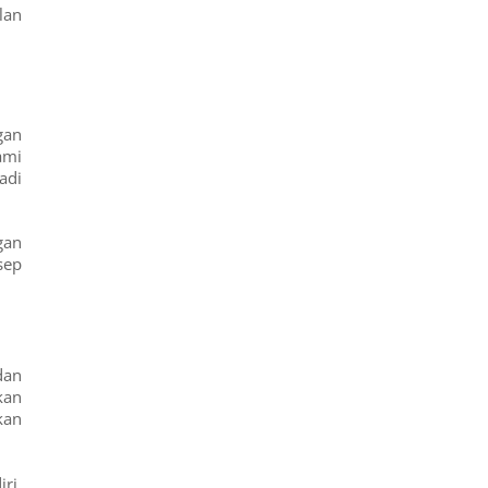
lan
gan
ami
adi
gan
sep
dan
kan
kan
ri.