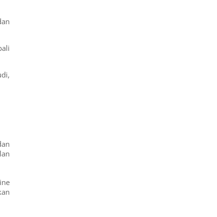
dan
ali
di,
dan
lan
ine
kan