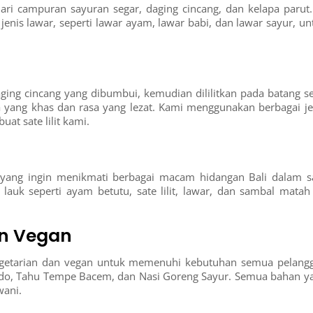
dari campuran sayuran segar, daging cincang, dan kelapa parut.
nis lawar, seperti lawar ayam, lawar babi, dan lawar sayur, un
daging cincang yang dibumbui, kemudian dililitkan pada batang se
 yang khas dan rasa yang lezat. Kami menggunakan berbagai je
at sate lilit kami.
a yang ingin menikmati berbagai macam hidangan Bali dalam s
 lauk seperti ayam betutu, sate lilit, lawar, dan sambal matah 
an Vegan
egetarian dan vegan untuk memenuhi kebutuhan semua pelang
ado, Tahu Tempe Bacem, dan Nasi Goreng Sayur. Semua bahan y
wani.