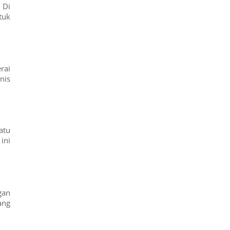
 Di
tuk
rai
nis
atu
ini
gan
ang