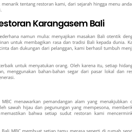
k menarik tentang restoran kami, dari sejarah hingga menu anda
.
estoran Karangasem Bali
sederhana namun mulia: menyajikan masakan Bali otentik den
nginan untuk membagikan rasa dan tradisi Bali kepada dunia. K
 cinta dan dukungan dari pelanggan, kami berhasil tumbuh menj
erbaik untuk menyatukan orang. Oleh karena itu, setiap hidan
an, menggunakan bahan-bahan segar dari pasar lokal dan re
enerasi.
Bali MBC menawarkan pemandangan alam yang menakjubkan 
gi oleh sawah hijau dan pegunungan yang mempesona, memberi
 memastikan bahwa setiap sudut restoran kami mencermin
Bali MBC membuat setiap tamu merasa seperti di rumah sendi