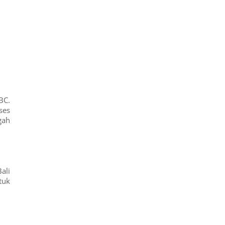
BC.
ses
gah
ali
tuk