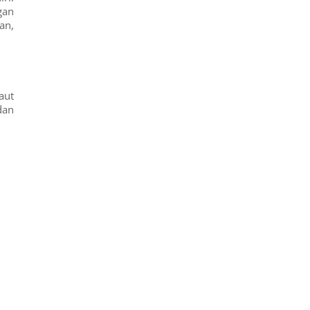
gan
an,
aut
dan