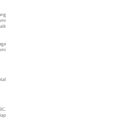
ang
ami
aik
aga
ami
tal
BC.
iap