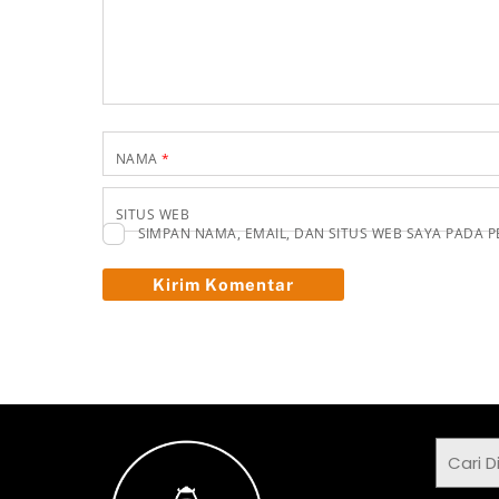
NAMA
*
SITUS WEB
SIMPAN NAMA, EMAIL, DAN SITUS WEB SAYA PADA 