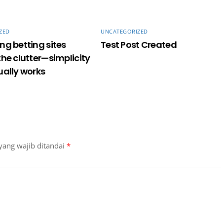
ZED
UNCATEGORIZED
ng betting sites
Test Post Created
the clutter—simplicity
ually works
yang wajib ditandai
*