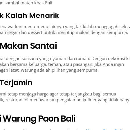
ngan sambal matah khas Bali.
ak Kalah Menarik
enawarkan menu-menu lainnya yang tak kalah menggugah seler
man segar dan dessert untuk menutup makan dengan sempurna.
Makan Santai
nal dengan suasana yang nyaman dan ramah. Dengan dekorasi k
akan bersama keluarga, teman, atau pasangan. Jika Anda ingin
gan lezat, warung adalah pilihan yang sempurna.
 Terjamin
mi tetap menjaga harga agar tetap terjangkau bagi semua
ik, restoran ini menawarkan pengalaman kuliner yang tidak hany
 Warung Paon Bali