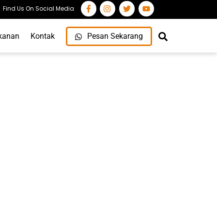
Find Us On Social Media
Search
kanan
Kontak
Pesan Sekarang