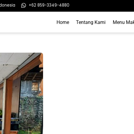
ndonesia
+62 859-3349-4880
Home
Tentang Kami
Menu Ma