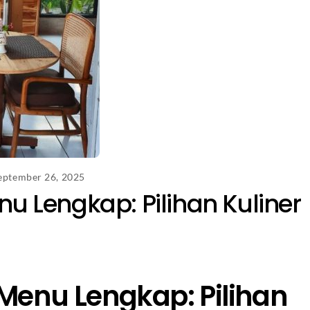
eptember 26, 2025
u Lengkap: Pilihan Kuliner
Menu Lengkap: Pilihan