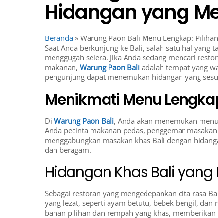
Hidangan yang M
Beranda
»
Warung Paon Bali Menu Lengkap: Pilihan
Saat Anda berkunjung ke Bali, salah satu hal yang 
menggugah selera. Jika Anda sedang mencari rest
makanan,
Warung Paon Bali
adalah tempat yang waj
pengunjung dapat menemukan hidangan yang sesua
Menikmati Menu Lengkap
Di
Warung Paon Bali
, Anda akan menemukan menu ya
Anda pecinta makanan pedas, penggemar masakan ri
menggabungkan masakan khas Bali dengan hidanga
dan beragam.
Hidangan Khas Bali yang
Sebagai restoran yang mengedepankan cita rasa Bal
yang lezat, seperti ayam betutu, bebek bengil, dan
bahan pilihan dan rempah yang khas, memberikan ra