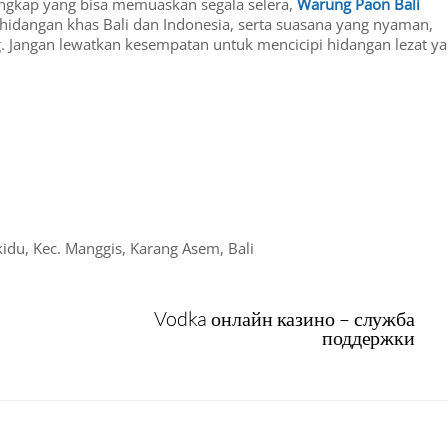
engkap yang bisa memuaskan segala selera,
Warung Paon Bali
 hidangan khas Bali dan Indonesia, serta suasana yang nyaman,
g. Jangan lewatkan kesempatan untuk mencicipi hidangan lezat y
kidu, Kec. Manggis, Karang Asem, Bali
Vodka онлайн казино – служба
поддержки