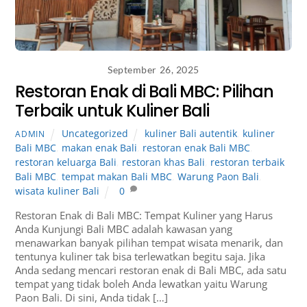
September 26, 2025
Restoran Enak di Bali MBC: Pilihan
Terbaik untuk Kuliner Bali
Uncategorized
kuliner Bali autentik
,
kuliner
ADMIN
Bali MBC
,
makan enak Bali
,
restoran enak Bali MBC
,
restoran keluarga Bali
,
restoran khas Bali
,
restoran terbaik
Bali MBC
,
tempat makan Bali MBC
,
Warung Paon Bali
,
wisata kuliner Bali
0
Restoran Enak di Bali MBC: Tempat Kuliner yang Harus
Anda Kunjungi Bali MBC adalah kawasan yang
menawarkan banyak pilihan tempat wisata menarik, dan
tentunya kuliner tak bisa terlewatkan begitu saja. Jika
Anda sedang mencari restoran enak di Bali MBC, ada satu
tempat yang tidak boleh Anda lewatkan yaitu Warung
Paon Bali. Di sini, Anda tidak […]