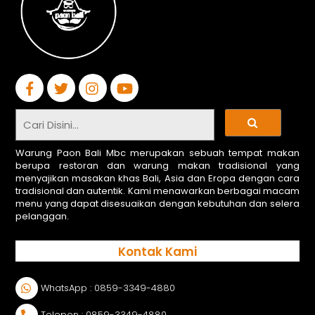
Warung Paon Bali Mbc merupakan sebuah tempat makan
berupa restoran dan warung makan tradisional yang
menyajikan masakan khas Bali, Asia dan Eropa dengan cara
tradisional dan autentik. Kami menawarkan berbagai macam
menu yang dapat disesuaikan dengan kebutuhan dan selera
pelanggan.
Kontak Kami
WhatsApp : 0859-3349-4880
Telepon : 0859-3349-4880