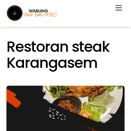
Skip
Men
to
content
Restoran steak
Karangasem